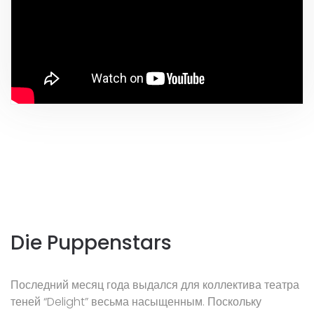
Die Puppenstars
Последний месяц года выдался для коллектива театра
теней “Delight” весьма насыщенным. Поскольку